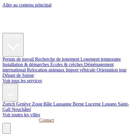
Aller au contenu principal
My Swiss
Relocation
Relocation
Services
Permis de travail
Recherche de logement
Logement temporaire
Installation & démarches
Écoles & crèches
Déménagement
international
Relocation animaux
Import véhicule
Orientation tour
Départ de Suisse
Voir tous les services
Villes
Zurich
Genève
Zoug
Bâle
Lausanne
Berne
Lucerne
Lugano
Saint-
Gall
Neuchâtel
Voir toutes les villes
Guides
Entreprises
Contact
fr