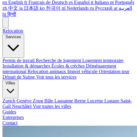
en
English
fr
Français
de
Deutsch
es
Español
it
Italiano
pt
Português
zh
中文
ja
日本語
ko
한국어
nl
Nederlands
ru
Русский
ar
العربية
hi
हिन्दी
Relocation
Services
Permis de travail
Recherche de logement
Logement temporaire
Installation & démarches
Écoles & crèches
Déménagement
international
Relocation animaux
Import véhicule
Orientation tour
Départ de Suisse
Voir tous les services
Villes
Zurich
Genève
Zoug
Bâle
Lausanne
Berne
Lucerne
Lugano
Saint-
Gall
Neuchâtel
Voir toutes les villes
Guides
Entreprises
Contact