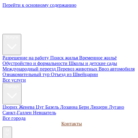
Перейти к основному содержанию
My Swiss
Relocation
Релокация
Услуги
Разрешение на работу
Поиск жилья
Временное жильё
Обустройство и формальности
Школы и детские сады
Международный переезд
Перевоз животных
Ввоз автомобиля
Ознакомительный тур
Отъезд из Швейцарии
Все услуги
Города
Цюрих
Женева
Цуг
Базель
Лозанна
Берн
Люцерн
Лугано
Санкт-Галлен
Невшатель
Все города
Руководства
Для компаний
Контакты
ru