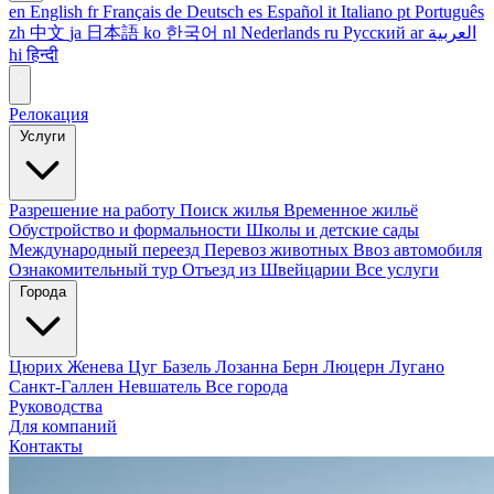
en
English
fr
Français
de
Deutsch
es
Español
it
Italiano
pt
Português
zh
中文
ja
日本語
ko
한국어
nl
Nederlands
ru
Русский
ar
العربية
hi
हिन्दी
Релокация
Услуги
Разрешение на работу
Поиск жилья
Временное жильё
Обустройство и формальности
Школы и детские сады
Международный переезд
Перевоз животных
Ввоз автомобиля
Ознакомительный тур
Отъезд из Швейцарии
Все услуги
Города
Цюрих
Женева
Цуг
Базель
Лозанна
Берн
Люцерн
Лугано
Санкт-Галлен
Невшатель
Все города
Руководства
Для компаний
Контакты