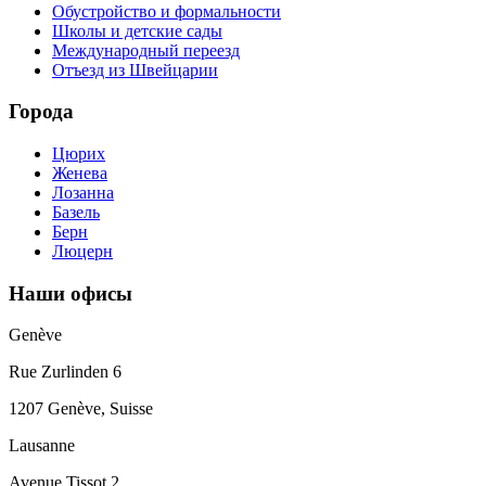
Обустройство и формальности
Школы и детские сады
Международный переезд
Отъезд из Швейцарии
Города
Цюрих
Женева
Лозанна
Базель
Берн
Люцерн
Наши офисы
Genève
Rue Zurlinden 6
1207 Genève, Suisse
Lausanne
Avenue Tissot 2