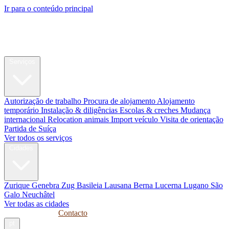
Ir para o conteúdo principal
My Swiss
Relocation
Relocation
Serviços
Autorização de trabalho
Procura de alojamento
Alojamento
temporário
Instalação & diligências
Escolas & creches
Mudança
internacional
Relocation animais
Import veículo
Visita de orientação
Partida de Suíça
Ver todos os serviços
Cidades
Zurique
Genebra
Zug
Basileia
Lausana
Berna
Lucerna
Lugano
São
Galo
Neuchâtel
Ver todas as cidades
Guias
Empresas
Contacto
pt