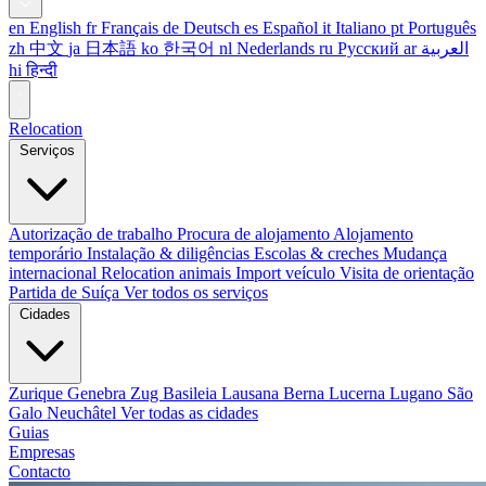
en
English
fr
Français
de
Deutsch
es
Español
it
Italiano
pt
Português
zh
中文
ja
日本語
ko
한국어
nl
Nederlands
ru
Русский
ar
العربية
hi
हिन्दी
Relocation
Serviços
Autorização de trabalho
Procura de alojamento
Alojamento
temporário
Instalação & diligências
Escolas & creches
Mudança
internacional
Relocation animais
Import veículo
Visita de orientação
Partida de Suíça
Ver todos os serviços
Cidades
Zurique
Genebra
Zug
Basileia
Lausana
Berna
Lucerna
Lugano
São
Galo
Neuchâtel
Ver todas as cidades
Guias
Empresas
Contacto