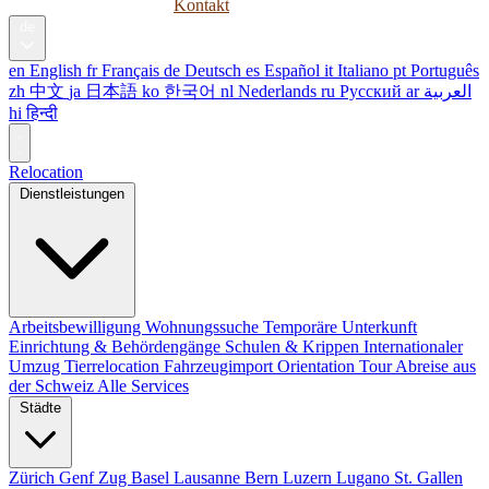
Ratgeber
Unternehmen
Kontakt
de
en
English
fr
Français
de
Deutsch
es
Español
it
Italiano
pt
Português
zh
中文
ja
日本語
ko
한국어
nl
Nederlands
ru
Русский
ar
العربية
hi
हिन्दी
Relocation
Dienstleistungen
Arbeitsbewilligung
Wohnungssuche
Temporäre Unterkunft
Einrichtung & Behördengänge
Schulen & Krippen
Internationaler
Umzug
Tierrelocation
Fahrzeugimport
Orientation Tour
Abreise aus
der Schweiz
Alle Services
Städte
Zürich
Genf
Zug
Basel
Lausanne
Bern
Luzern
Lugano
St. Gallen