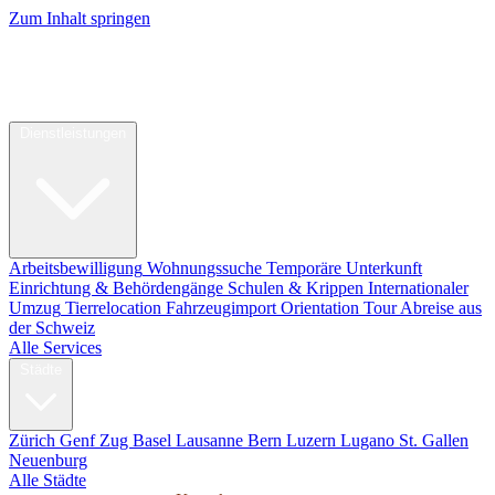
Zum Inhalt springen
My Swiss
Relocation
Relocation
Dienstleistungen
Arbeitsbewilligung
Wohnungssuche
Temporäre Unterkunft
Einrichtung & Behördengänge
Schulen & Krippen
Internationaler
Umzug
Tierrelocation
Fahrzeugimport
Orientation Tour
Abreise aus
der Schweiz
Alle Services
Städte
Zürich
Genf
Zug
Basel
Lausanne
Bern
Luzern
Lugano
St. Gallen
Neuenburg
Alle Städte