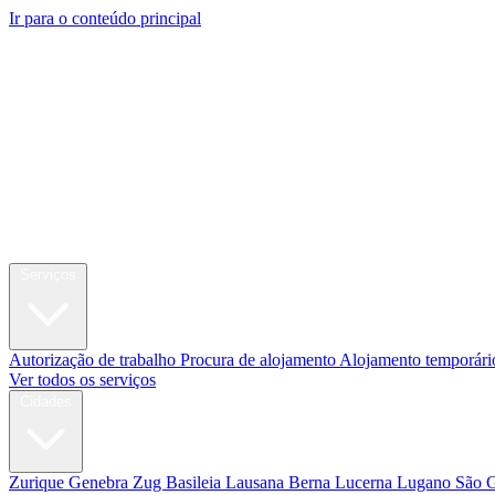
Ir para o conteúdo principal
My Swi
Relocation
Serviços
Autorização de trabalho
Procura de alojamento
Alojamento temporári
Ver todos os serviços
Cidades
Zurique
Genebra
Zug
Basileia
Lausana
Berna
Lucerna
Lugano
São 