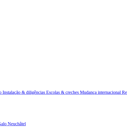
ss
Relo
o
Instalação & diligências
Escolas & creches
Mudança internacional
Re
Galo
Neuchâtel