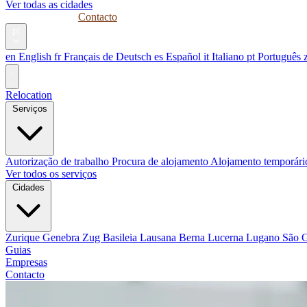
Ver todas as cidades
Guias
Empresas
Contacto
pt
en
English
fr
Français
de
Deutsch
es
Español
it
Italiano
pt
Português
Relocation
Serviços
Autorização de trabalho
Procura de alojamento
Alojamento temporár
Ver todos os serviços
Cidades
Zurique
Genebra
Zug
Basileia
Lausana
Berna
Lucerna
Lugano
São 
Guias
Empresas
Contacto