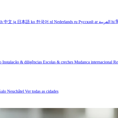
zh
中文
ja
日本語
ko
한국어
nl
Nederlands
ru
Русский
ar
العربية
hi
ह
io
Instalação & diligências
Escolas & creches
Mudança internacional
Re
Galo
Neuchâtel
Ver todas as cidades