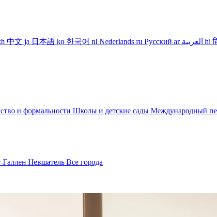
zh
中文
ja
日本語
ko
한국어
nl
Nederlands
ru
Русский
ar
العربية
hi
ह
ство и формальности
Школы и детские сады
Международный пе
т-Галлен
Невшатель
Все города