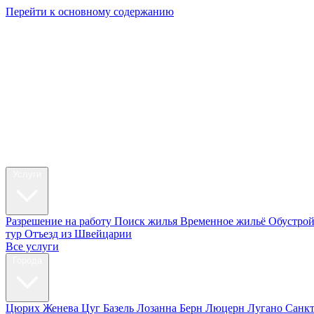
Перейти к основному содержанию
My Swi
Релокация
Услуги
Разрешение на работу
Поиск жилья
Временное жильё
Обустрой
тур
Отъезд из Швейцарии
Все услуги
Города
Цюрих
Женева
Цуг
Базель
Лозанна
Берн
Люцерн
Лугано
Санк